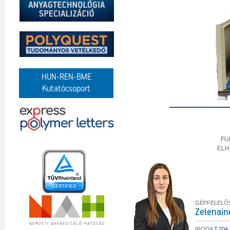
HUN-REN-BME
Kutatócsoport
FU
ELH
GÉPFELELŐ
Zelenain
IRODA
T.204.