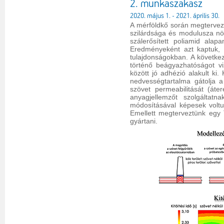
2. munkaszakasz
2020. május 1. - 2021. április 30.
A mérföldkő során megterveztü
szilárdsága és modulusza növ
szálerősített poliamid alap
Eredményeként azt kaptuk, 
tulajdonságokban. A következ
történő beágyazhatóságot viz
között jó adhézió alakult ki
nedvességtartalma gátolja a
szövet permeabilitását (át
anyagjellemzőt szolgáltat
módosításával képesek voltu
Emellett megterveztünk egy
gyártani.