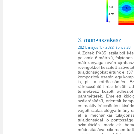
3. munkaszakasz
2021. május 1. - 2022. április 30.
A Zoltek PX35 szálaiból kés
poliamid 6 mátrixú, folytonos
mátrixanyaga révén újrahaszn
rovingokból készített szövete
tulajdonságokat értünk el (3
kompozitok esetén egy kompl
is, pl.: a ráfröccsöntés. 
ráfröccsöntött rész közötti 
termékrész közötti adhézió
paraméterek. Emellett kidol
szálerősítésű, orientált komp
és reaktív fröccsöntési kísérl
vágott szálas előgyártmány e
el a mechanikai tulajdonsá
tulajdonságai jó pontosság
szimulációs modellek bem
módosításával sikeresen tudt