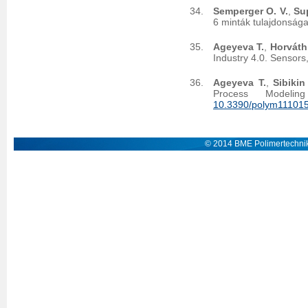
Semperger O. V.
,
Sup
6 minták tulajdonsága
Ageyeva T.
,
Horváth
Industry 4.0. Sensors
Ageyeva T.
,
Sibikin 
Process Modeli
10.3390/polym11101
© 2014 BME Polimertechnik