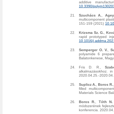
additive manufact
10.3390/polym13020
Szuchács A.
,
Agey
multicomponent plast
151-159 (2021)
10.1
Krizsma Sz. G.
,
Ková
rapid prototyped in
10.1016/j.addma.202
Semperger O. V.
,
Su
polyamide 6 prepar
Balatonkenese, Magy
Fris D. R.,
Szab
alkalmazásokhoz. in
2020.04.25.-2020.04.
Suplicz A.
,
Boros R.
filled multicompone
Materials Science Ba
Boros R.
,
Tóth N.
módszerének fejleszt
konferencia. 2020.04