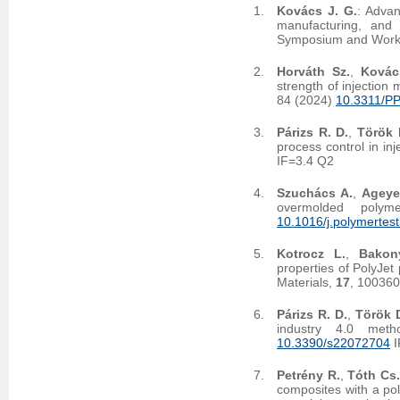
Kovács J. G.
: Advan
manufacturing, and i
Symposium and Worksh
Horváth Sz.
,
Kovác
strength of injection
84 (2024)
10.3311/P
Párizs R. D.
,
Török 
process control in in
IF=3.4 Q2
Szuchács A.
,
Ageye
overmolded polym
10.1016/j.polymertes
Kotrocz L.
,
Bakon
properties of PolyJet
Materials,
17
, 10036
Párizs R. D.
,
Török 
industry 4.0 meth
10.3390/s22072704
I
Petrény R.
,
Tóth Cs.
composites with a pol