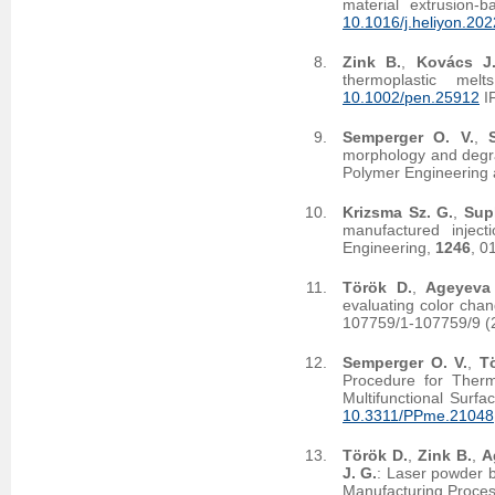
material extrusion-
10.1016/j.heliyon.20
Zink B.
,
Kovács J
thermoplastic me
10.1002/pen.25912
I
Semperger O. V.
,
morphology and degra
Polymer Engineering
Krizsma Sz. G.
,
Supl
manufactured injec
Engineering,
1246
, 0
Török D.
,
Ageyeva
evaluating color chan
107759/1-107759/9 
Semperger O. V.
,
T
Procedure for Therm
Multifunctional Surf
10.3311/PPme.21048
Török D.
,
Zink B.
,
A
J. G.
: Laser powder b
Manufacturing Proce