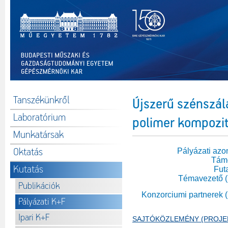
Tanszékünkről
Újszerű szénszála
Laboratórium
polimer kompozit
Munkatársak
Oktatás
Pályázati azo
Tám
Kutatás
Fut
Témavezető 
Publikációk
Konzorciumi partnerek 
Pályázati K+F
Ipari K+F
SAJTÓKÖZLEMÉNY (PROJE