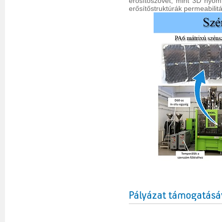
erősítőszövet, mint 3D nyomt
erősítőstruktúrák permeabili
Pályázat támogatásá