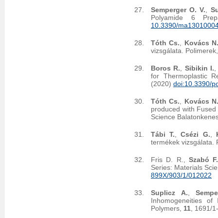
Semperger O. V.
,
Su
Polyamide 6 Prep
10.3390/ma1301000
Tóth Cs.
,
Kovács N.
vizsgálata. Polimerek
Boros R.
,
Sibikin I.
for Thermoplastic R
(2020)
doi:10.3390/
Tóth Cs.
,
Kovács N.
produced with Fused 
Science Balatonkenes
Tábi T.
,
Csézi G.
,
termékek vizsgálata.
Fris D. R.,
Szabó F.
Series: Materials Sc
899X/903/1/012022
Suplicz A.
,
Sempe
Inhomogeneities of 
Polymers,
11
, 1691/1