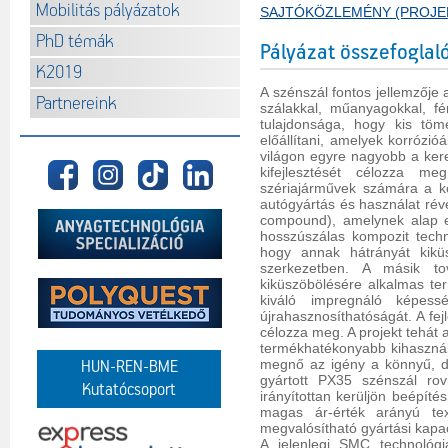
Mobilitás pályázatok
SAJTÓKÖZLEMÉNY (PROJE
PhD témák
Pályázat összefoglal
K2019
A szénszál fontos jellemzője
Partnereink
szálakkal, műanyagokkal, fé
tulajdonsága, hogy kis tö
előállítani, amelyek korrózió
világon egyre nagyobb a kere
kifejlesztését célozza m
szériajárművek számára a kö
autógyártás és használat rév
compound), amelynek alap 
hosszúszálas kompozit techn
hogy annak hátrányát kiküsz
szerkezetben. A másik tov
kiküszöbölésére alkalmas ter
kiváló impregnáló képess
újrahasznosíthatóságát. A fej
célozza meg. A projekt tehát 
termékhatékonyabb kihasználá
megnő az igény a könnyű, de 
HUN-REN-BME
gyártott PX35 szénszál rov
Kutatócsoport
irányítottan kerüljön beépít
magas ár-érték arányú tex
megvalósítható gyártási kapac
A jelenlegi SMC technológi