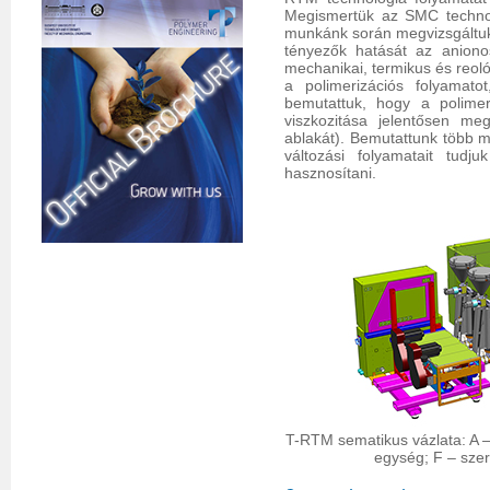
Megismertük az SMC technológ
munkánk során megvizsgáltuk a
tényezők hatását az anionos
mechanikai, termikus és reoló
a polimerizációs folyamato
bemutattuk, hogy a polimer
viszkozitása jelentősen meg
ablakát). Bemutattunk több mo
változási folyamatait tudju
hasznosítani.
T-RTM sematikus vázlata: A –
egység; F – szer