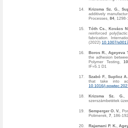
Krizsma Sz. G.
,
Sup
additively manufactu
Processes,
84
, 1298
Tóth Cs.
,
Kovács N
reinforced poly(lact
fabrication. Interna
(2022)
10.1007/s001
Boros R.
,
Ageyeva T
the adhesion between
Polymer Testing,
1
IF=5.1 D1
Szabó F.
,
Suplicz A.
that take into a
10.1016/j.powtec.202
Krizsma Sz. G.
szerszámbetétek üzem
Semperger O. V.
, Po
Polimerek,
7
, 186-19
Rajamani P. K.
,
Agey