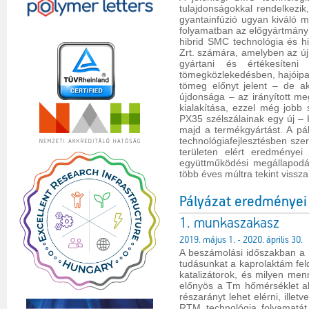
tulajdonságokkal rendelkezik
gyantainfúzió ugyan kiváló m
folyamatban az előgyártmány 
hibrid SMC technológia és hib
Zrt. számára, amelyben az új
gyártani és értékesíten
tömegközlekedésben, hajóipar
tömeg előnyt jelent – de ak
újdonsága – az irányított me
kialakítása, ezzel még jobb 
PX35 szélszálainak egy új – 
majd a termékgyártást. A pál
technológiafejlesztésben sz
területen elért eredményei
együttműködési megállapodá
több éves múltra tekint vissza
Pályázat eredményei
1. munkaszakasz
2019. május 1. - 2020. április 30.
A beszámolási időszakban a 
tudásunkat a kaprolaktám fel
katalizátorok, és milyen menn
előnyös a Tm hőmérséklet al
részarányt lehet elérni, illet
RTM technológia folyamatát